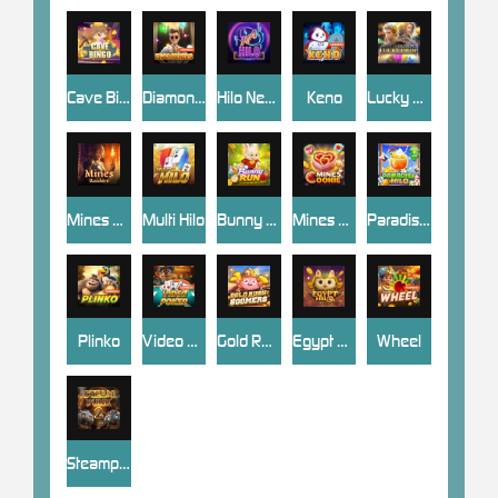
Cave Bingo
Diamonds
Hilo Neon
Keno
Lucky Drop-Olympus
Mines Raider
Multi Hilo
Bunny Run
Mines Cookie
Paradise Hilo
Plinko
Video Poker
Gold Rush: Boomers
Egypt Hilo
Wheel
Steampunk 2