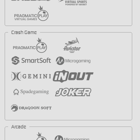
Crash Game
Arcade