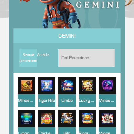
GEMINI
Semua
Arcade
permainan
Mines Gold Rush
Tiger Hilo
Limbo
Lucky Hilo
Mines Neon
Limbo Classic
Chicken Run
Hilo
Pinoy Mines
Mines Maple