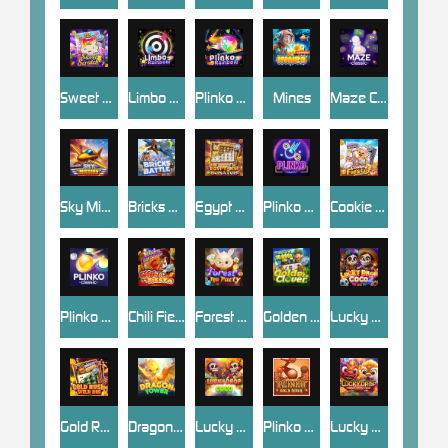
Sweet Scratch
Limbo Rainbow
Plinko Rainbow
Mines
Maze Classic
Sky Mission
Bricks Battle
Egypt Gem Scratch
Plinko Neon
Cookie Fiesta
Plinko Classic
Chili Fiesta
Forest Tea Party
Golden Clover
Lucky Drop: Coco 2
Gold Rush: Wild Dig
Dragon Tower
Lucky Drop-Coco
Plinko Gold Rush
Lucky Drop-GongXiFaChai