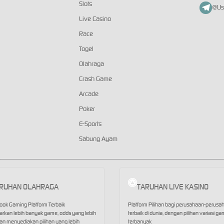
Slots
@Us
Live Casino
Race
Togel
Olahraga
Crash Game
Arcade
Poker
E-Sports
Sabung Ayam
RUHAN OLAHRAGA
TARUHAN LIVE KASINO
ook Gaming Platform Terbaik
Platform Pilihan bagi perusahaan-perusa
kan lebih banyak game, odds yang lebih
terbaik di dunia, dengan pilihan variasi g
 dan menyediakan pilihan yang lebih
terbanyak