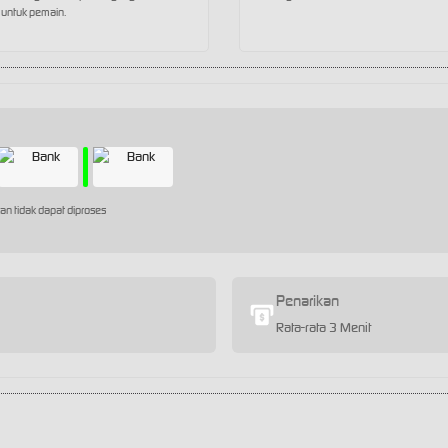
untuk pemain.
an tidak dapat diproses
Penarikan
Rata-rata 3 Menit