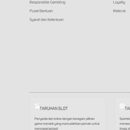
Responsible Gambling
Loyalty
Pusat Bantuan
Referral
Syarat dan Ketentuan
TARUHAN SLOT
TA
Penyedia slot online dengan beragam pilihan
Sportsb
game menarik yang memudahkan pemain untuk
menawar
mencapai jackpot
tinggi,