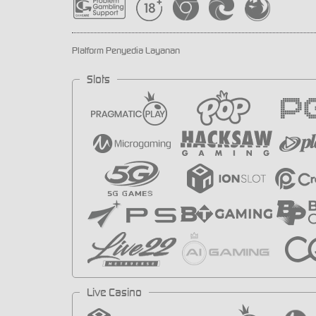
Platform Penyedia Layanan
Slots
Live Casino